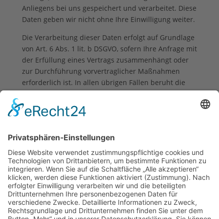
Anliegens bei uns gespeichert und verarbeitet. Diese
Daten geben wir nicht ohne Ihre Einwilligung weiter.
Die Verarbeitung dieser Daten erfolgt auf Grundlage
von Art. 6 Abs. 1 lit. b DSGVO, sofern Ihre Anfrage mit
der Erfüllung eines Vertrags zusammenhängt oder
zur Durchführung vorvertraglicher Maßnahmen
erforderlich ist. In allen übrigen Fällen beruht die
Verarbeitung auf unserem berechtigten Interesse an
der effektiven Bearbeitung der an uns gerichteten
Anfragen (Art. 6 Abs. 1 lit. f DSGVO) oder auf Ihrer
Einwilligung (Art. 6 Abs. 1 lit. a DSGVO) sofern diese
abgefragt wurde; die Einwilligung ist jederzeit
widerrufbar.
Die von Ihnen an uns per Kontaktanfragen
übersandten Daten verbleiben bei uns, bis Sie uns
zur Löschung auffordern, Ihre Einwilligung zur
Speicherung widerrufen oder der Zweck für die
Datenspeicherung entfällt (z. B. nach